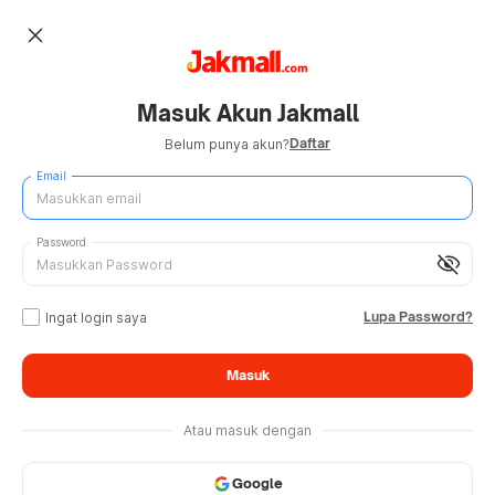
close
Masuk Akun Jakmall
Daftar
Belum punya akun?
Email
Password
visibility_off
Lupa Password?
Ingat login saya
Masuk
Atau masuk dengan
Google