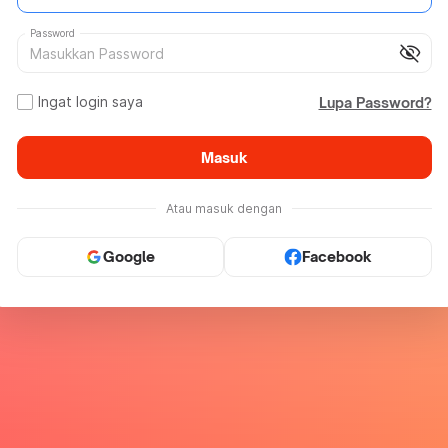
Password
visibility_off
Ingat login saya
Lupa Password?
Masuk
Atau masuk dengan
Google
Facebook