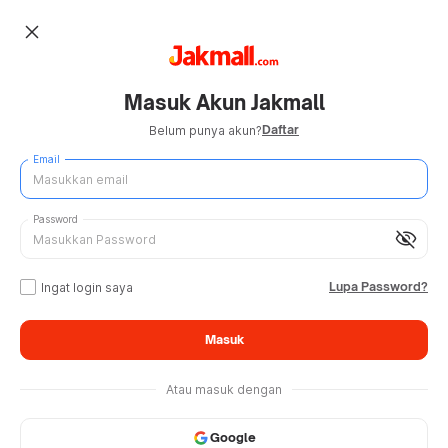
close
Masuk Akun Jakmall
Daftar
Belum punya akun?
Email
Password
visibility_off
Lupa Password?
Ingat login saya
Masuk
Atau masuk dengan
Google