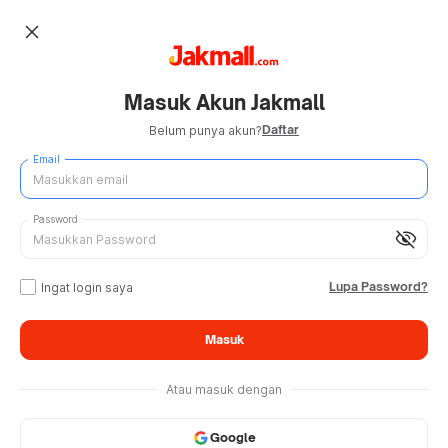
close
Masuk Akun Jakmall
Daftar
Belum punya akun?
Email
Password
visibility_off
Lupa Password?
Ingat login saya
Masuk
Atau masuk dengan
Google