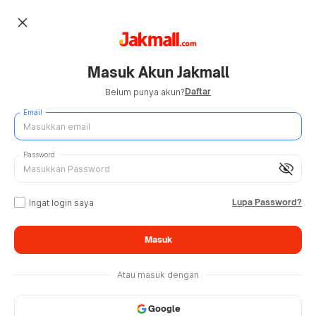
close
Masuk Akun Jakmall
Daftar
Belum punya akun?
Email
Password
visibility_off
Lupa Password?
Ingat login saya
Masuk
Atau masuk dengan
Google