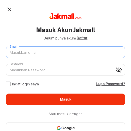
close
Masuk Akun Jakmall
Daftar
Belum punya akun?
Email
Password
visibility_off
Lupa Password?
Ingat login saya
Masuk
Atau masuk dengan
Google