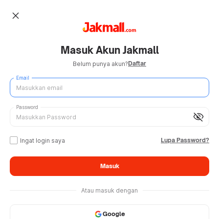
close
Masuk Akun Jakmall
Daftar
Belum punya akun?
Email
Password
visibility_off
Lupa Password?
Ingat login saya
Masuk
Atau masuk dengan
Google