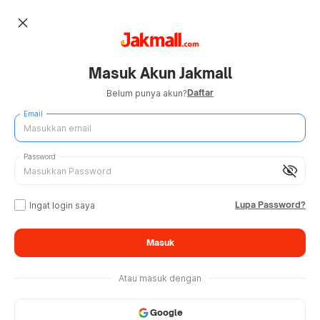
close
Masuk Akun Jakmall
Daftar
Belum punya akun?
Email
Password
visibility_off
Lupa Password?
Ingat login saya
Masuk
Atau masuk dengan
Google