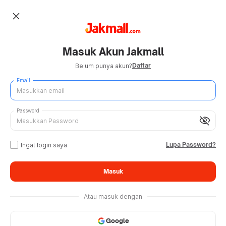
close
Masuk Akun Jakmall
Daftar
Belum punya akun?
Email
Password
visibility_off
Lupa Password?
Ingat login saya
Masuk
Atau masuk dengan
Google