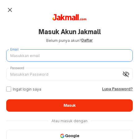
close
Masuk Akun Jakmall
Daftar
Belum punya akun?
Email
Password
visibility_off
Lupa Password?
Ingat login saya
Masuk
Atau masuk dengan
Google