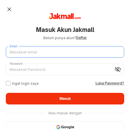
close
Masuk Akun Jakmall
Daftar
Belum punya akun?
Email
Password
visibility_off
Lupa Password?
Ingat login saya
Masuk
Atau masuk dengan
Google