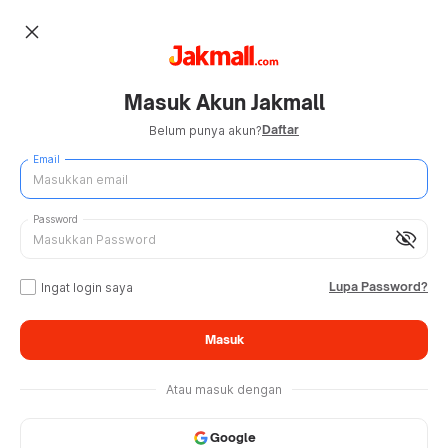
close
Masuk Akun Jakmall
Daftar
Belum punya akun?
Email
Password
visibility_off
Lupa Password?
Ingat login saya
Masuk
Atau masuk dengan
Google