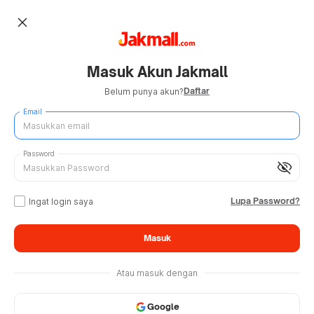
close
Masuk Akun Jakmall
Daftar
Belum punya akun?
Email
Password
visibility_off
Lupa Password?
Ingat login saya
Masuk
Atau masuk dengan
Google