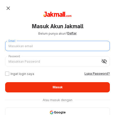
close
Masuk Akun Jakmall
Daftar
Belum punya akun?
Email
Password
visibility_off
Lupa Password?
Ingat login saya
Masuk
Atau masuk dengan
Google