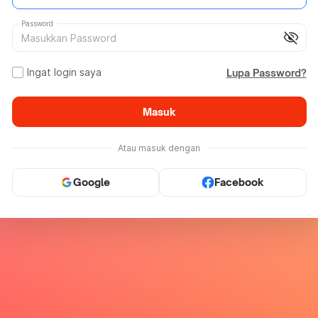
Password
visibility_off
Ingat login saya
Lupa Password?
Masuk
Atau masuk dengan
Google
Facebook