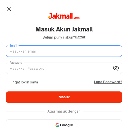
close
Masuk Akun Jakmall
Daftar
Belum punya akun?
Email
Password
visibility_off
Lupa Password?
Ingat login saya
Masuk
Atau masuk dengan
Google