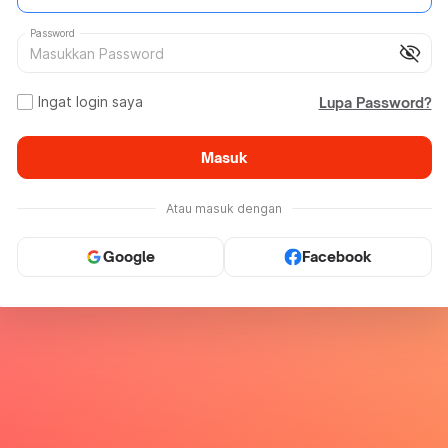
Password
visibility_off
Ingat login saya
Lupa Password?
Masuk
Atau masuk dengan
Google
Facebook