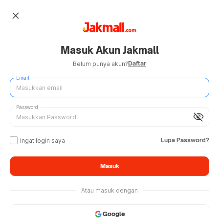
close
Masuk Akun Jakmall
Daftar
Belum punya akun?
Email
Password
visibility_off
Lupa Password?
Ingat login saya
Masuk
Atau masuk dengan
Google