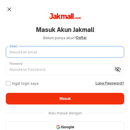
close
Masuk Akun Jakmall
Daftar
Belum punya akun?
Email
Password
visibility_off
Lupa Password?
Ingat login saya
Masuk
Atau masuk dengan
Google