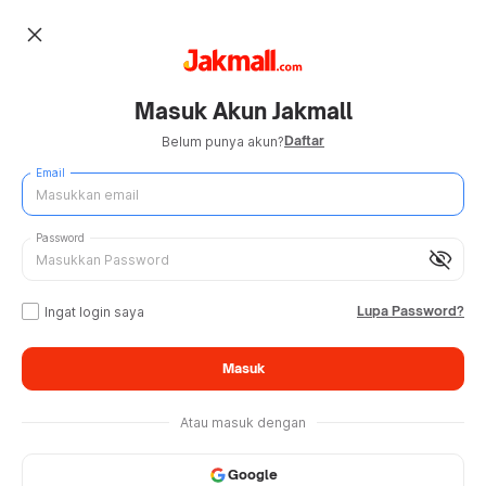
close
Masuk Akun Jakmall
Daftar
Belum punya akun?
Email
Password
visibility_off
Lupa Password?
Ingat login saya
Masuk
Atau masuk dengan
Google