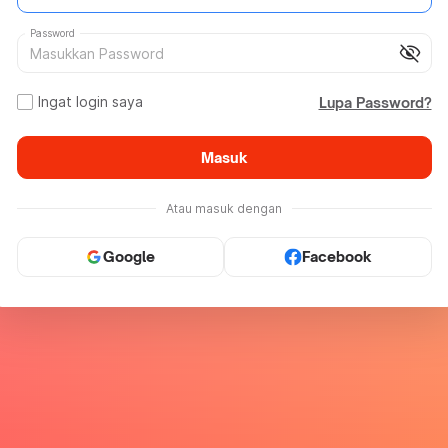
Password
visibility_off
Ingat login saya
Lupa Password?
Masuk
Atau masuk dengan
Google
Facebook