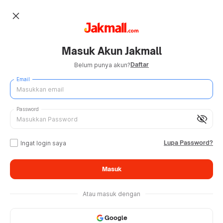
close
Masuk Akun Jakmall
Daftar
Belum punya akun?
Email
Password
visibility_off
Lupa Password?
Ingat login saya
Masuk
Atau masuk dengan
Google