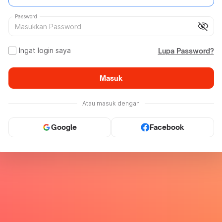
Password
visibility_off
Ingat login saya
Lupa Password?
Masuk
Atau masuk dengan
Google
Facebook