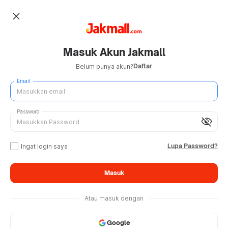
close
Masuk Akun Jakmall
Daftar
Belum punya akun?
Email
Password
visibility_off
Lupa Password?
Ingat login saya
Masuk
Atau masuk dengan
Google