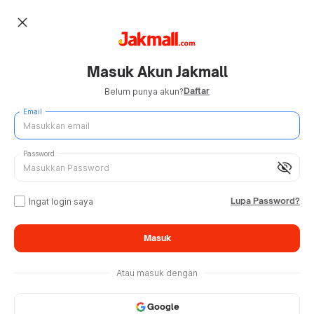
close
Masuk Akun Jakmall
Daftar
Belum punya akun?
Email
Password
visibility_off
Lupa Password?
Ingat login saya
Masuk
Atau masuk dengan
Google