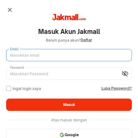
close
Masuk Akun Jakmall
Daftar
Belum punya akun?
Email
Password
visibility_off
Lupa Password?
Ingat login saya
Masuk
Atau masuk dengan
Google