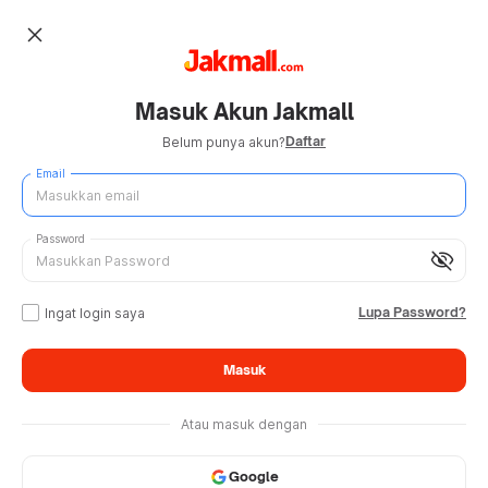
close
Masuk Akun Jakmall
Daftar
Belum punya akun?
Email
Password
visibility_off
Lupa Password?
Ingat login saya
Masuk
Atau masuk dengan
Google