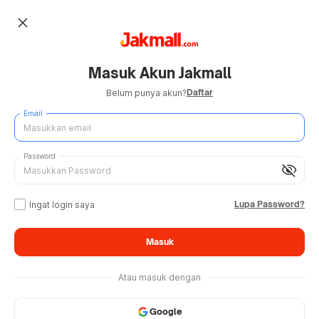
close
Masuk Akun Jakmall
Daftar
Belum punya akun?
Email
Password
visibility_off
Lupa Password?
Ingat login saya
Masuk
Atau masuk dengan
Google