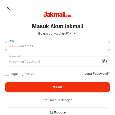
close
Masuk Akun Jakmall
Daftar
Belum punya akun?
Email
Password
visibility_off
Lupa Password?
Ingat login saya
Masuk
Atau masuk dengan
Google