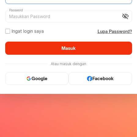
Password
visibility_off
Ingat login saya
Lupa Password?
Masuk
Atau masuk dengan
Google
Facebook