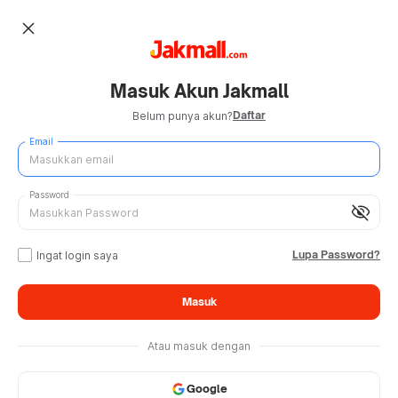
close
Masuk Akun Jakmall
Daftar
Belum punya akun?
Email
Password
visibility_off
Lupa Password?
Ingat login saya
Masuk
Atau masuk dengan
Google