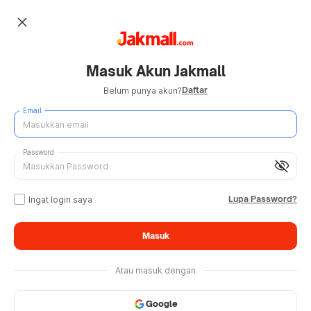
close
Masuk Akun Jakmall
Daftar
Belum punya akun?
Email
Password
visibility_off
Lupa Password?
Ingat login saya
Masuk
Atau masuk dengan
Google