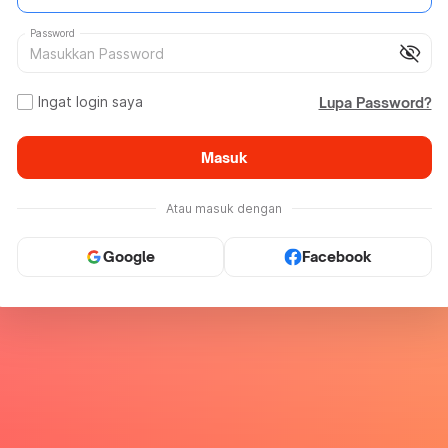
Password
visibility_off
Ingat login saya
Lupa Password?
Masuk
Atau masuk dengan
Google
Facebook