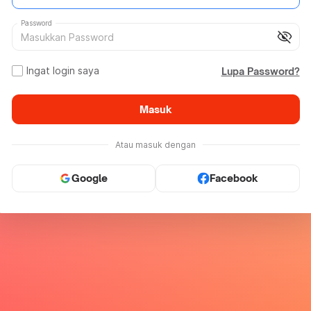
Password
visibility_off
Ingat login saya
Lupa Password?
Masuk
Atau masuk dengan
Google
Facebook