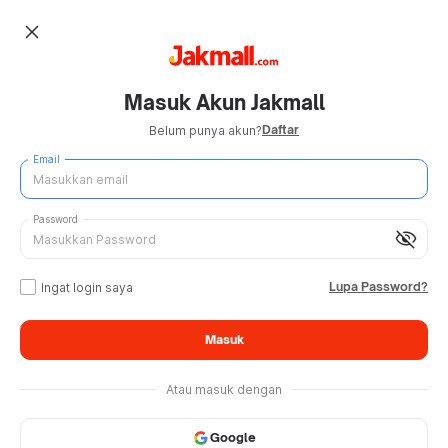
close
Masuk Akun Jakmall
Daftar
Belum punya akun?
Email
Password
visibility_off
Lupa Password?
Ingat login saya
Masuk
Atau masuk dengan
Google