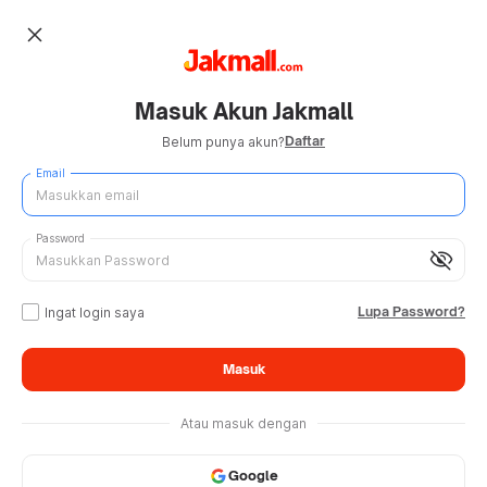
close
Masuk Akun Jakmall
Daftar
Belum punya akun?
Email
Password
visibility_off
Lupa Password?
Ingat login saya
Masuk
Atau masuk dengan
Google