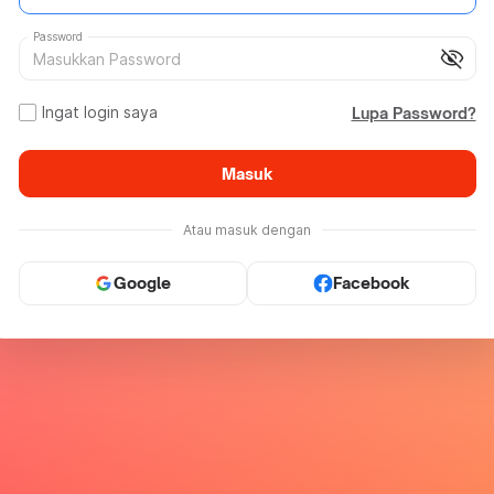
Password
visibility_off
Ingat login saya
Lupa Password?
Masuk
Atau masuk dengan
Google
Facebook