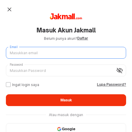
close
Masuk Akun Jakmall
Daftar
Belum punya akun?
Email
Password
visibility_off
Lupa Password?
Ingat login saya
Masuk
Atau masuk dengan
Google