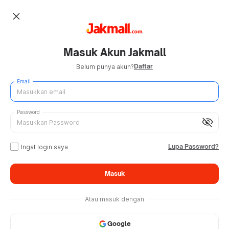
close
Masuk Akun Jakmall
Daftar
Belum punya akun?
Email
Password
visibility_off
Lupa Password?
Ingat login saya
Masuk
Atau masuk dengan
Google