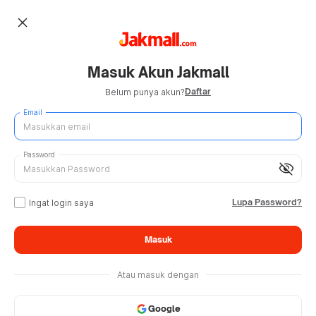
close
Masuk Akun Jakmall
Daftar
Belum punya akun?
Email
Password
visibility_off
Lupa Password?
Ingat login saya
Masuk
Atau masuk dengan
Google