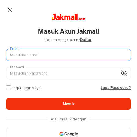
close
Masuk Akun Jakmall
Daftar
Belum punya akun?
Email
Password
visibility_off
Lupa Password?
Ingat login saya
Masuk
Atau masuk dengan
Google