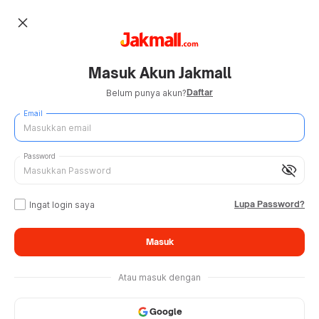
close
Masuk Akun Jakmall
Daftar
Belum punya akun?
Email
Password
visibility_off
Lupa Password?
Ingat login saya
Masuk
Atau masuk dengan
Google