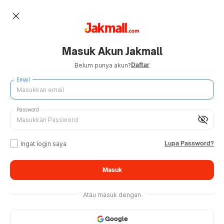
close
Masuk Akun Jakmall
Daftar
Belum punya akun?
Email
Password
visibility_off
Lupa Password?
Ingat login saya
Masuk
Atau masuk dengan
Google