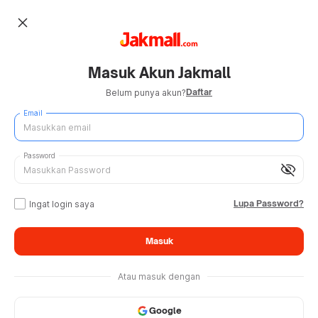
close
Masuk Akun Jakmall
Daftar
Belum punya akun?
Email
Password
visibility_off
Lupa Password?
Ingat login saya
Masuk
Atau masuk dengan
Google