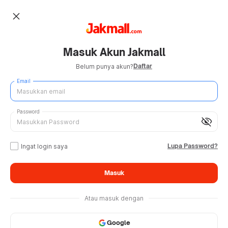
close
Masuk Akun Jakmall
Daftar
Belum punya akun?
Email
Password
visibility_off
Lupa Password?
Ingat login saya
Masuk
Atau masuk dengan
Google