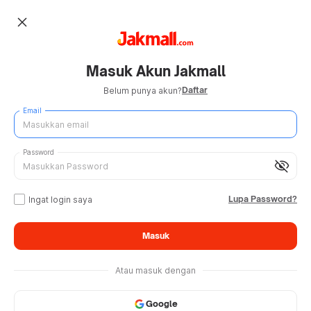
close
Masuk Akun Jakmall
Daftar
Belum punya akun?
Email
Password
visibility_off
Lupa Password?
Ingat login saya
Masuk
Atau masuk dengan
Google