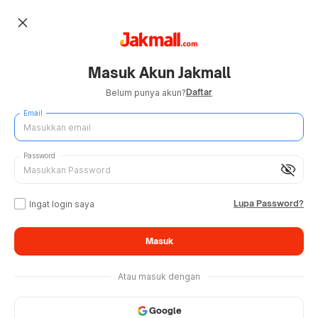
close
Masuk Akun Jakmall
Daftar
Belum punya akun?
Email
Password
visibility_off
Lupa Password?
Ingat login saya
Masuk
Atau masuk dengan
Google