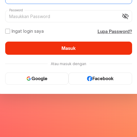
Password
visibility_off
Ingat login saya
Lupa Password?
Masuk
Atau masuk dengan
Google
Facebook