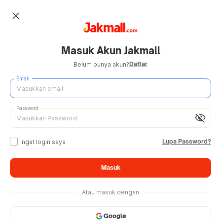
close
Masuk Akun Jakmall
Daftar
Belum punya akun?
Email
Password
visibility_off
Lupa Password?
Ingat login saya
Masuk
Atau masuk dengan
Google