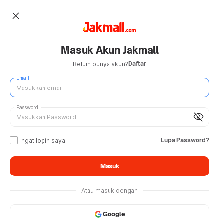
close
Masuk Akun Jakmall
Daftar
Belum punya akun?
Email
Password
visibility_off
Lupa Password?
Ingat login saya
Masuk
Atau masuk dengan
Google